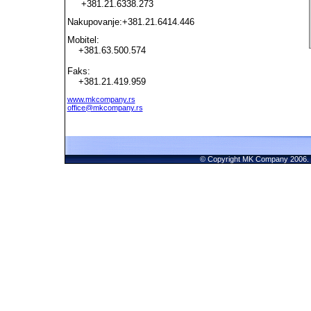
+381.21.6338.273
Nakupovanje:
+381.21.6414.446
Mobitel:
+381.63.500.574
Faks:
+381.21.419.959
www.mkcompany.rs
office@mkcompany.rs
© Copyright MK Company 200