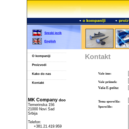
Srpski jezik
English
Kontakt
O kompaniji
Proizvodi
Vaše ime
:
Kako do nas
Vaše priimek
:
Kontakt
Vaša
E-pošta:
MK Company
doo
Tema sporočila
:
Temerinska 156
Sporočilo:
21000 Novi Sad
Srbija
Telefon:
+381.21.419.959